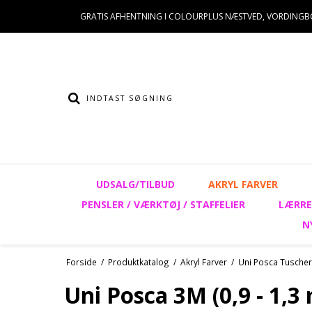
GRATIS AFHENTNING I COLOURPLUS NÆSTVED, VORDINGB
UDSALG/TILBUD
AKRYL FARVER
PENSLER / VÆRKTØJ / STAFFELIER
LÆRRE
N
Forside
/
Produktkatalog
/
Akryl Farver
/
Uni Posca Tuscher
Uni Posca 3M (0,9 - 1,