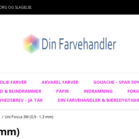
ORG OG SLAGELSE.
OLIE FARVER
AKVAREL FARVER
GOUACHE - SPAR 50
D & BLINDRAMMER
PAPIR
INDRAMNING
FORG
YHEDSBREV - JA TAK
DIN FARVEHANDLER & BÆREDYGTIGH
/
Uni Posca 3M (0,9 - 1,3 mm)
3 mm)