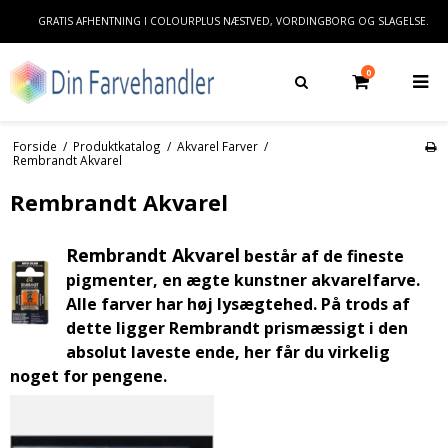
GRATIS AFHENTNING I COLOURPLUS NÆSTVED, VORDINGBORG OG SLAGELSE.
0
Forside
/
Produktkatalog
/
Akvarel Farver
/
Rembrandt Akvarel
Rembrandt Akvarel
Rem
brandt Akvarel
består af de fineste
pigmenter, en ægte kunstner akvarelfarve.
Alle farver har høj lysægtehed. På trods af
dette ligger Rembrandt prismæssigt i den
absolut laveste ende, her får du virkelig
noget for pengene.