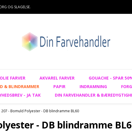
ORG OG SLAGELSE.
OLIE FARVER
AKVAREL FARVER
GOUACHE - SPAR 50
D & BLINDRAMMER
PAPIR
INDRAMNING
FORG
YHEDSBREV - JA TAK
DIN FARVEHANDLER & BÆREDYGTIGH
 207 - Bomuld Polyester - DB blindramme BL60
olyester - DB blindramme BL