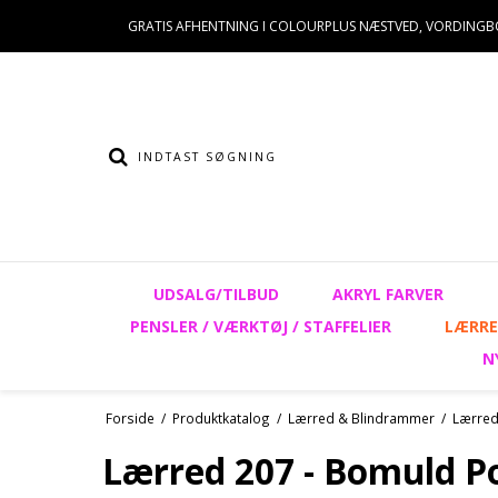
GRATIS AFHENTNING I COLOURPLUS NÆSTVED, VORDINGB
UDSALG/TILBUD
AKRYL FARVER
PENSLER / VÆRKTØJ / STAFFELIER
LÆRRE
N
Forside
/
Produktkatalog
/
Lærred & Blindrammer
/
Lærred
Lærred 207 - Bomuld P