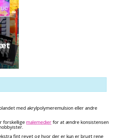
Sæt
r blandet med akrylpolymeremulsion eller andre
r forskellige
malemedier
for at ændre konsistensen
hobbyister.
kstra fint revet og hvor der er kun er brugt rene