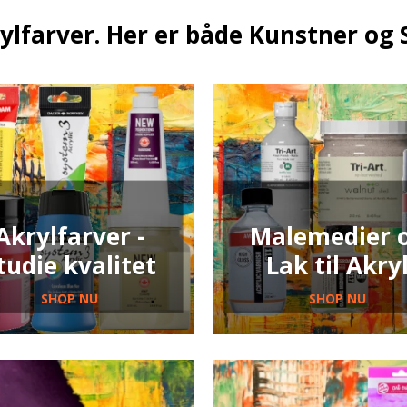
rylfarver. Her er både Kunstner og 
Akrylfarver -
Malemedier 
tudie kvalitet
Lak til Akry
SHOP NU
SHOP NU