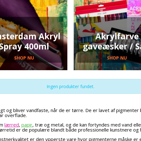
sterdam Akryl
Akrylfarve
Spray 400ml
gaveæsker / 
SHOP NU
SHOP NU
Ingen produkter fundet.
igt og bliver vandfaste, når de er tørre. De er lavet af pigmente
ar overflade.
som
lærred
,
papir
, træ og metal, og de kan fortyndes med vand elle
tørretid er de populære blandt både professionelle kunstnere og 
unstnerkvalitet er den ypperste vare hvor pigmenterne måske er e