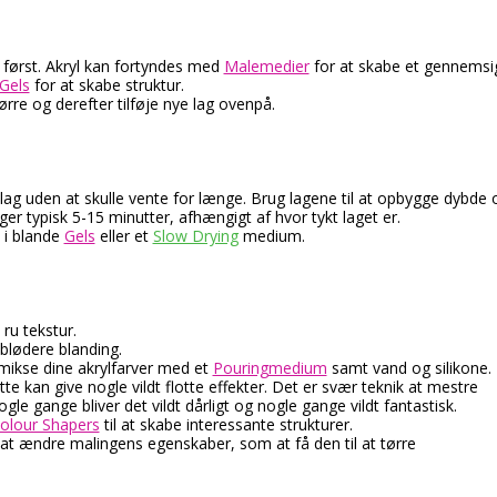
først. Akryl kan fortyndes med
Malemedier
for at skabe et gennemsigt
Gels
for at skabe struktur.
rre og derefter tilføje nye lag ovenpå.
 lag uden at skulle vente for længe. Brug lagene til at opbygge dybde 
 tager typisk 5-15 minutter, afhængigt af hvor tykt laget er.
 i blande
Gels
eller et
Slow Drying
medium.
 ru tekstur.
 blødere blanding.
 mikse dine akrylfarver med et
Pouringmedium
samt vand og silikone.
te kan give nogle vildt flotte effekter. Det er svær teknik at mestre
ogle gange bliver det vildt dårligt og nogle gange vildt fantastisk.
olour Shapers
til at skabe interessante strukturer.
at ændre malingens egenskaber, som at få den til at tørre