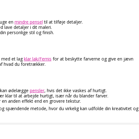
bruge en
mindre pensel
til at tilføje detaljer.
 lave detaljer i dit maleri.
in personlige stil og finish.
t med et lag
klar lak/Fernis
for at beskytte farverne og give en jævn
af hvad du foretrækker.
og kan ødelægge
pensler
, hvis det ikke vaskes af hurtigt.
r klar til at arbejde hurtigt, især når du blander farver.
er en anden effekt end en grovere tekstur.
og spændende metode, hvor du virkelig kan udfolde din kreativitet og f