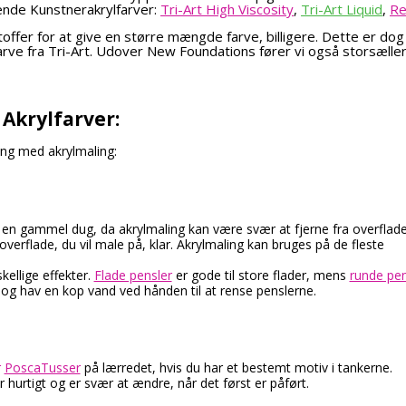
ende Kunstnerakrylfarver:
Tri-Art High Viscosity
,
Tri-Art Liquid
,
Re
stoffer for at give en større mængde farve, billigere. Dette er dog
arve fra Tri-Art. Udover New Foundations fører vi også storsælle
Akrylfarver:
gang med akrylmaling:
 en gammel dug, da akrylmaling kan være svær at fjerne fra overflade
overflade, du vil male på, klar. Akrylmaling kan bruges på de fleste
skellige effekter.
Flade pensler
er gode til store flader, mens
runde pen
, og hav en kop vand ved hånden til at rense penslerne.
r
PoscaTusser
på lærredet, hvis du har et bestemt motiv i tankerne.
 hurtigt og er svær at ændre, når det først er påført.