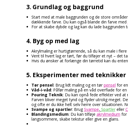
3. Grundlag og baggrund
Start med at male baggrunden og de store områder 
dækkende farve. Du kan også blande din farve med
For at skabe dybde og lag kan du lade baggrunden tø
4. Byg op med lag
Akrylmaling er hurtigtørrende, så du kan male i flere
Vent til hvert lag er tørt, før du tilføjer et nyt – det
Hvis du ønsker at forlænge din tørretid kan du enten
5. Eksperimenter med teknikker
Tør pensel
: Brug lidt maling og en tør
pensel
for en
Våd-i-våd
: Påfør maling på en våd overflade for en
Pouring Teknik
: Du kan opnå fede effekter ved at
Farven bliver meget tynd og flyder utrolig meget. Det
og ofte er du ikke helt selv herre over situationen. N
Svampe og spartler
: Brug
Svampe
,
Spartler
eller
C
Blandingsmedium
: Du kan tilføje
akrylmedium
for 
langsommere, skabe tekstur eller give en glans.