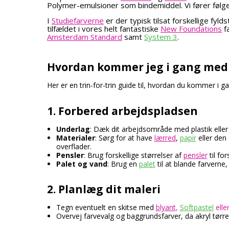
Polymer-emulsioner som bindemiddel. Vi fører følg
I
Studiefarverne
er der typisk tilsat forskellige fyld
tilfældet i vores helt fantastiske
New Foundations
f
Amsterdam Standard
samt
System 3
.
Hvordan kommer jeg i gang med 
Her er en trin-for-trin guide til, hvordan du kommer i 
1. Forbered arbejdspladsen
Underlag
: Dæk dit arbejdsområde med plastik eller
Materialer
: Sørg for at have
lærred
,
papir
eller den 
overflader.
Pensler
: Brug forskellige størrelser af
pensler
til for
Palet og vand
: Brug en
palet
til at blande farverne
2. Planlæg dit maleri
Tegn eventuelt en skitse med
blyant
,
Softpastel
elle
Overvej farvevalg og baggrundsfarver, da akryl tørrer