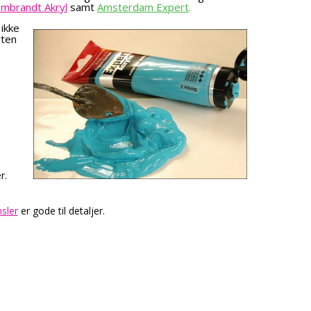
mbrandt Akryl
samt
Amsterdam Expert
.
 ikke
rten
r.
sler
er gode til detaljer.