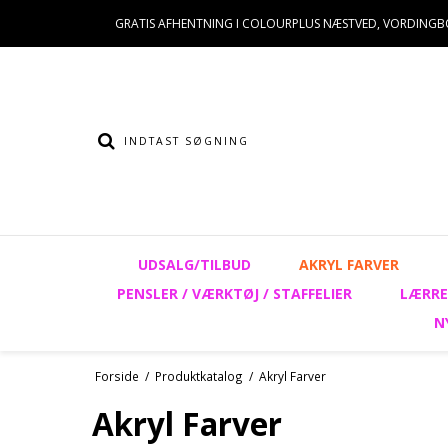
GRATIS AFHENTNING I COLOURPLUS NÆSTVED, VORDINGB
UDSALG/TILBUD
AKRYL FARVER
PENSLER / VÆRKTØJ / STAFFELIER
LÆRRE
N
Forside
/
Produktkatalog
/
Akryl Farver
Akryl Farver