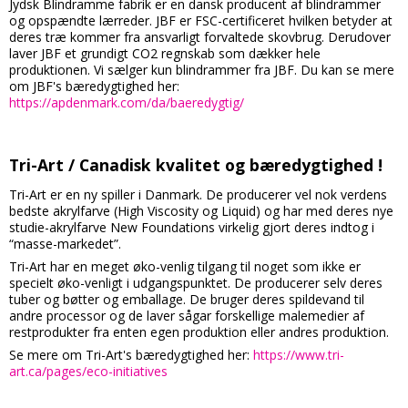
Jydsk Blindramme fabrik er en dansk producent af blindrammer
og opspændte lærreder. JBF er FSC-certificeret hvilken betyder at
deres træ kommer fra ansvarligt forvaltede skovbrug. Derudover
laver JBF et grundigt CO2 regnskab som dækker hele
produktionen. Vi sælger kun blindrammer fra JBF. Du kan se mere
om JBF's bæredygtighed her:
https://apdenmark.com/da/baeredygtig/
Tri-Art / Canadisk kvalitet og bæredygtighed !
Tri-Art er en ny spiller i Danmark. De producerer vel nok verdens
bedste akrylfarve (High Viscosity og Liquid) og har med deres nye
studie-akrylfarve New Foundations virkelig gjort deres indtog i
“masse-markedet”.
Tri-Art har en meget øko-venlig tilgang til noget som ikke er
specielt øko-venligt i udgangspunktet. De producerer selv deres
tuber og bøtter og emballage. De bruger deres spildevand til
andre processor og de laver sågar forskellige malemedier af
restprodukter fra enten egen produktion eller andres produktion.
Se mere om Tri-Art's bæredygtighed her:
https://www.tri-
art.ca/pages/eco-initiatives