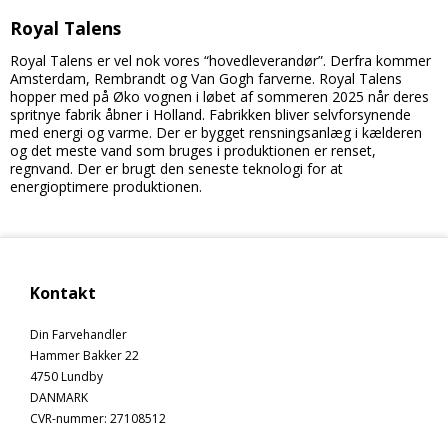
Royal Talens
Royal Talens er vel nok vores “hovedleverandør”. Derfra kommer
Amsterdam, Rembrandt og Van Gogh farverne. Royal Talens
hopper med på Øko vognen i løbet af sommeren 2025 når deres
spritnye fabrik åbner i Holland. Fabrikken bliver selvforsynende
med energi og varme. Der er bygget rensningsanlæg i kælderen
og det meste vand som bruges i produktionen er renset,
regnvand. Der er brugt den seneste teknologi for at
energioptimere produktionen.
Kontakt
Din Farvehandler
Hammer Bakker 22
4750 Lundby
DANMARK
CVR-nummer
:
27108512