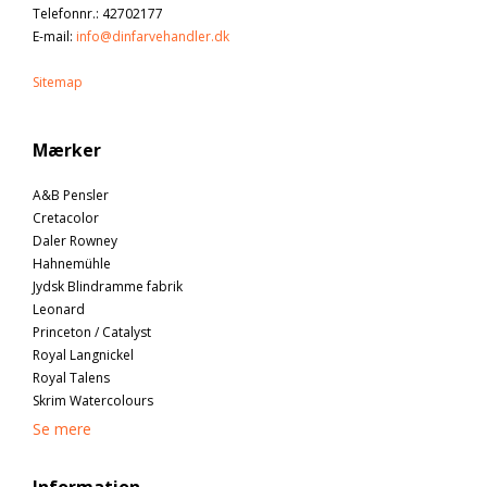
Telefonnr.
:
42702177
E-mail
:
info@dinfarvehandler.dk
Sitemap
Mærker
A&B Pensler
Cretacolor
Daler Rowney
Hahnemühle
Jydsk Blindramme fabrik
Leonard
Princeton / Catalyst
Royal Langnickel
Royal Talens
Skrim Watercolours
Se mere
Information