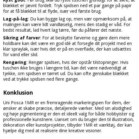
blækket er jævnt fordelt. Tryk spidsen ned et par gange på papir
for at få blækket til at flyde, især ved første brug.
Lag-på-lag
: Du kan bygge lag op, men vær opmærksom på, at
malingen kan være lidt vandløselig, mens den stadig er våd. For
bedst resultat, lad hvert lag tørre, før du påfører det næste.
Sikring af farver
: For at beskytte farverne og gøre dem mere
holdbare kan det være en god idé at forsegle dit projekt med en
klar spraylak, især hvis det er på en overflade, der kan udsættes
for vand eller slid.
Rengøring
: Rengør spidsen, hvis der opstår tilstopninger. Hvis
tuschen ikke bruges i længere tid, kan det være nødvendigt at
tjekke, om spidsen er tørret ud. Du kan ofte genskabe blækket
ved at trykke spidsen ned flere gange.
Konklusion
Uni Posca 1MR er en fremragende markeringspen for dem, der
ønsker at skabe præcise, detaljerede værker. Med sin alsidighed
og høje pigmentering er den et ideelt valg for både hobbyister og
professionelle kunstnere. Uanset om du bruger den til illustration,
dekoration eller kunstprojekter, tilbyder 1MR et værktøj, der kan
hjælpe dig med at realisere dine kreative visioner.