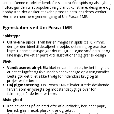
serien. Denne model er kendt for sin ultra-fine spids og alsidighed,
hvilket gør den til et populært valg blandt kunstnere, designere og
hobbyister, der ønsker at skabe præcise detaljer i deres værker.
Her er en nærmere gennemgang af Uni Posca 1MR:
Egenskaber ved Uni Posca 1MR
Spidstype
:
Ultra-fine spids
: 1MR har en meget fin spids (ca. 0,7 mm),
der gør den ideel til detaljeret arbejde, skitsering og præcise
linjer. Denne spidstype gør det muligt at tegne små detaljer og
fine linjer, hvilket er perfekt til illustrationer og grafisk design.
Blæk
:
Vandbaseret akryl
: Blækket er vandbaseret, hvilket betyder,
at det er lugtfrit og ikke indeholder skadelige opløsningsmidler.
Dette gør det til et sikkert valg for indendørs brug og til
projekter for børn.
Høj pigmentering
: Uni Posca 1MR tilbyder stærkt dækkende
farver, som er lysægte og modstandsdygtige over for
falmning, når de først er tørre.
Alsidighed
:
Kan anvendes på en bred vifte af overflader, herunder papir,
lærred, glas, metal, plastik, træ og tekstil.