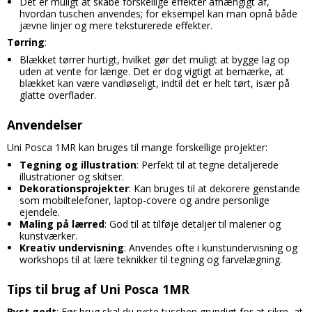
Det er muligt at skabe forskellige effekter afhængigt af,
hvordan tuschen anvendes; for eksempel kan man opnå både
jævne linjer og mere teksturerede effekter.
Tørring
:
Blækket tørrer hurtigt, hvilket gør det muligt at bygge lag op
uden at vente for længe. Det er dog vigtigt at bemærke, at
blækket kan være vandløseligt, indtil det er helt tørt, især på
glatte overflader.
Anvendelser
Uni Posca 1MR kan bruges til mange forskellige projekter:
Tegning og illustration
: Perfekt til at tegne detaljerede
illustrationer og skitser.
Dekorationsprojekter
: Kan bruges til at dekorere genstande
som mobiltelefoner, laptop-covere og andre personlige
ejendele.
Maling på lærred
: God til at tilføje detaljer til malerier og
kunstværker.
Kreativ undervisning
: Anvendes ofte i kunstundervisning og
workshops til at lære teknikker til tegning og farvelægning.
Tips til brug af Uni Posca 1MR
Ryst godt
: Før brug skal du ryste tuschen grundigt for at sikre, at