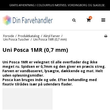
GRATIS AFHENTNING I COLOURPLUS NÆSTVED, VORDINGBORG OG SLAGELSE.
0
Forside
/
Produktkatalog
/
Akryl Farver
/
Uni Posca Tuscher
/
Uni Posca 1MR (0,7 mm)
Uni Posca 1MR (0,7 mm)
Uni Posca 1MR er velegnet til alle overflader dog ikke
meget ru. Spidsen er 0,7mm og den giver en præcis streg.
Farven er vandbaseret, lysægte, dækkende og mat. Helt
uden opløsningsmidler.
Posca kan bruges inde og ude. Efter behandling med
fixativ tilrådes især på udendørs flader.