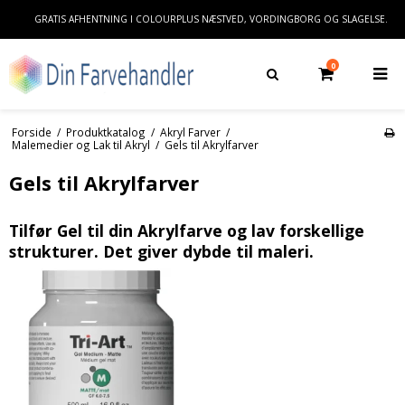
GRATIS AFHENTNING I COLOURPLUS NÆSTVED, VORDINGBORG OG SLAGELSE.
0
Forside
/
Produktkatalog
/
Akryl Farver
/
Malemedier og Lak til Akryl
/
Gels til Akrylfarver
Gels til Akrylfarver
Tilfør Gel til din Akrylfarve og lav forskellige
strukturer. Det giver dybde til maleri.