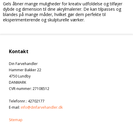
Gels åbner mange muligheder for kreativ udfoldelse og tilføjer
dybde og dimension til dine akrylmalerier. De kan tilpasses og
blandes på mange måder, hvilket gør dem perfekte til
eksperimenterende og skulpturelle værker.
Kontakt
Din Farvehandler
Hammer Bakker 22
4750 Lundby
DANMARK
CVR-nummer
:
27108512
Telefonnr.
:
42702177
E-mail
:
info@dinfarvehandler.dk
Sitemap