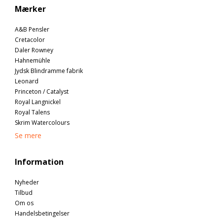
Mærker
A&B Pensler
Cretacolor
Daler Rowney
Hahnemühle
Jydsk Blindramme fabrik
Leonard
Princeton / Catalyst
Royal Langnickel
Royal Talens
Skrim Watercolours
Se mere
Information
Nyheder
Tilbud
Om os
Handelsbetingelser