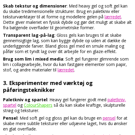
Skab tekstur og dimensioner
: Med heavy gel og soft gel kan
du skabe tredimensionelle strukturer. Brug en paletkniv eller
teksturværktøjer til at forme og modellere gelen på
lærredet
.
Dette giver maleriet en fysisk dybde og gør det muligt at skabe alt
fra bølgende overflader til geometriske former.
Transparent lag-på-lag
: Gloss gels kan bruges til at skabe
gennemsigtige lag, som kan bygge dybde op uden at dække de
underliggende farver. Bland gloss gel med en smule maling og
påfør som et tyndt lag over dit arbejde for en glaze-effekt.
Brug som lim i mixed media
: Soft gel fungerer glimrende som
lim i collagearbejde, hvor du kan fastgøre elementer som papir,
stof, og andre materialer til
lærredet
.
3.
Eksperimenter med værktøj og
påføringsteknikker
Paletkniv og spartel
: Heavy gel fungerer godt med
paletkniv,
spartel
og
ColourShapers
så du kan skabe kraftige, skulpturelle
strøg og teksturer.
Pensel
: Med soft gel og gloss gel kan du bruge en
pensel
for at
skabe mere subtile teksturer eller udjævne laget, hvis du ønsker
en glat overflade.