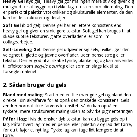
Heavy Gel
(tyk gel): Heavy gel gør malingen mere stiv og giver dig
mulighed for at bygge op i tykke lag, næsten som oliemaling. Den
er perfekt til paletknivsteknikker og skulpturelle elementer, da den
kan holde strukturer og detaljer.
Soft Gel
(blød gel): Denne gel har en lettere konsistens end
heavy gel og giver en smidigere tekstur. Soft gel kan bruges til at
skabe subtile teksturer, glatte overflader eller som lim i
collagearbejde.
Self-Leveling Gel
: Denne gel udjævner sig selv, hvilket gør den
velegnet til glatte og jævne overflader, uden penselstrøg eller
tekstur. Den er god til at skabe tynde, blanke lag og kan anvendes
til effekter som
acrylic pouring
eller som en slags lak til at
forsegle maleriet.
2.
Sådan bruger du gels
Bland med maling
: Start med en lille mængde gel og bland den
direkte i din akrylfarve for at opnå den ønskede konsistens. Gels
ændrer normalt ikke farvens intensitet, så du kan opnå en
tykkere, mere struktureret maling uden at påvirke pigmenteringen.
Påfør i lag
: Hvis du ønsker dyb tekstur, kan du bygge gels op i
lag. Påfør hvert lag med en pensel eller paletkniv og lad det tørre,
før du tilføjer et nyt lag. Tykke lag kan tage lidt længere tid at
tørre.