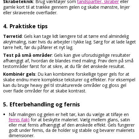
Skrabeteknik
: Brug værktøjer som
tandspartler, skraber
eller
gamle kort til at trække gennem gelen og skabe mønstre, linjer
eller skraverede overflader.
4.
Praktiske tips
Tørretid
: Gels kan tage lidt længere tid at tørre end almindelig
akrylmaling, især hvis du arbejder i tykke lag. Sørg for at lade laget
tørre helt, før du påfører et nyt lag.
Test på små områder
: Gels kan give uforudsigelige resultater
afhængigt af, hvordan de blandes med maling. Prøv dem på små
testområder først for at sikre, at du får det ønskede resultat.
Kombinér gels
: Du kan kombinere forskellige typer gels for at
skabe endnu mere komplekse teksturer og effekter. For eksempel
kan du bruge heavy gel til strukturerede områder og gloss gel
over flade områder for at skabe kontrast.
5.
Efterbehandling og fernis
Når malingen og gelen er helt tør, kan du vælge at tilføje en
fernis (lak)
for at beskytte maleriet. Vælg mellem glans, satin
eller mat fernis afhængigt af den ønskede effekt. Gels fungerer
godt under fernis, da de holder sig stabile og bevarer maleriets
dimensioner.