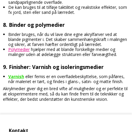
sandpapirlignende overflade.
De kan bruges til at tilføje taktilitet og realistiske effekter, som
fx jord, sten eller sand på lærredet.
8.
Binder og polymedier
Binder bruges, når du vil lave dine egne akrylfarver ved at
blande pigmenter i. Det skaber sammenhængskraft i malingen
og sikrer, at farven hæfter ordentligt på lærredet.
Polymedier
hjælper med at blande forskellige medier og
malinger uden at ødelægge strukturen eller farveægthed.
9.
Finisher: Varnish og isoleringsmedier
Varnish
eller fernis er en overfladebeskyttelse, som påføres,
når maleriet er tørt, og findes i glans-, satin- og matte finish.
Akrylmedier giver dig en bred vifte af muligheder og er perfekte til
at eksperimentere med, så du kan finde frem til de teknikker og
effekter, der bedst understøtter din kunstneriske vision.
Kontakt