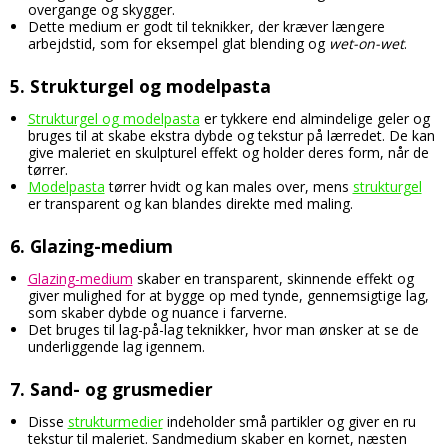
overgange og skygger.
Dette medium er godt til teknikker, der kræver længere
arbejdstid, som for eksempel glat blending og
wet-on-wet
.
5.
Strukturgel og modelpasta
Strukturgel og modelpasta
er tykkere end almindelige geler og
bruges til at skabe ekstra dybde og tekstur på lærredet. De kan
give maleriet en skulpturel effekt og holder deres form, når de
tørrer.
Modelpasta
tørrer hvidt og kan males over, mens
strukturgel
er transparent og kan blandes direkte med maling.
6.
Glazing-medium
Glazing-medium
skaber en transparent, skinnende effekt og
giver mulighed for at bygge op med tynde, gennemsigtige lag,
som skaber dybde og nuance i farverne.
Det bruges til lag-på-lag teknikker, hvor man ønsker at se de
underliggende lag igennem.
7.
Sand- og grusmedier
Disse
strukturmedier
indeholder små partikler og giver en ru
tekstur til maleriet. Sandmedium skaber en kornet, næsten