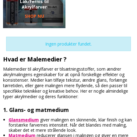
Lak/Fernis til
Akrylfarver
SHOP NU
Ingen produkter fundet.
Hvad er Malemedier ?
Malemedier til akrylfarver er tilsætningsstoffer, som ændrer
akrylmalingens egenskaber for at opnå forskellige effekter og
konsistenser. Medier kan tilføje tekstur, ændre glans, forlænge
tørretiden, eller gøre malingen mere flydende, så den passer til
specifikke teknikker og kreative behov. Her er nogle almindelige
typer akrylmedier og deres funktioner:
1.
Glans- og matmedium
Glansmedium
giver malingen en skinnende, klar finish og kan
forstærke farvernes intensitet. Når det blandes med maling,
skaber det et mere strålende look.
Matmedium
reducerer glansen i malingen og giver en mere