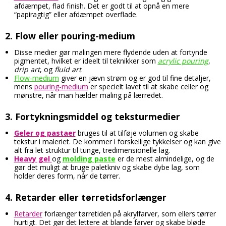
afdæmpet, flad finish. Det er godt til at opnå en mere
“papiragtig” eller afdæmpet overflade.
2.
Flow eller pouring-medium
Disse medier gør malingen mere flydende uden at fortynde
pigmentet, hvilket er ideelt til teknikker som
acrylic pouring
,
drip art
, og
fluid art
.
Flow-medium
giver en jævn strøm og er god til fine detaljer,
mens
pouring-medium
er specielt lavet til at skabe celler og
mønstre, når man hælder maling på lærredet.
3.
Fortykningsmiddel og teksturmedier
Geler og pastaer
bruges til at tilføje volumen og skabe
tekstur i maleriet. De kommer i forskellige tykkelser og kan give
alt fra let struktur til tunge, tredimensionelle lag.
Heavy gel
og
molding paste
er de mest almindelige, og de
gør det muligt at bruge paletkniv og skabe dybe lag, som
holder deres form, når de tørrer.
4.
Retarder eller tørretidsforlænger
Retarder
forlænger tørretiden på akrylfarver, som ellers tørrer
hurtigt. Det gør det lettere at blande farver og skabe bløde