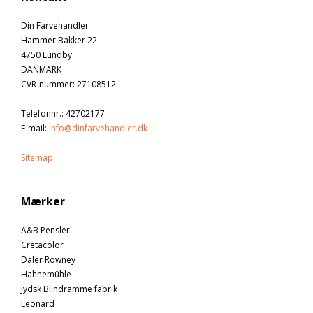
Din Farvehandler
Hammer Bakker 22
4750 Lundby
DANMARK
CVR-nummer
:
27108512
Telefonnr.
:
42702177
E-mail
:
info@dinfarvehandler.dk
Sitemap
Mærker
A&B Pensler
Cretacolor
Daler Rowney
Hahnemühle
Jydsk Blindramme fabrik
Leonard