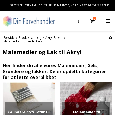
GRATIS AFHENTNING I COLOURPLUS NÆSTVED, VORDINGBORG OG SLAGELSE.
0
Forside
/
Produktkatalog
/
Akryl Farver
/
Malemedier og Lak til Akryl
Malemedier og Lak til Akryl
Her finder du alle vores Malemedier, Gels,
Grundere og lakker. De er opdelt i kategorier
for at lette overblikket.
Grundere / Struktur til
Malemedier til