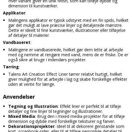
Hver variant giver en unik finish, som kan tilføje dybde og
dimension til kunstværker.
Applikator
:
Malingens applikator er typisk udstyret med en fin spids, hvilket
gør det muligt at lave præcise linjer og detaljerede mønstre.
Dette er ideelt til fine kunstværker, illustrationer eller tilføjelse
af detaljer til malerier.
Vandbaseret
:
Malingene er vandbaserede, hvilket gør dem lette at arbejde
med og nemme at rengøre med vand, mens de er friske. De er
også sikre at bruge i indendørs projekter.
Tørring
:
Talens Art Creation Effect Liner tørrer relativt hurtigt, hvilket
giver mulighed for at arbejde i lag og skabe forskellige effekter
uden at vente for længe.
Anvendelser
Tegning og Illustration
: Effekt liner er perfekt til at tilføje
detaljer og fine linjer til tegninger og illustrationer.
Mixed Media
: Brug den i mixed media-projekter for at tilføje
dimension og dybde med forskellige teksturer og farver.
Dekorationsprojekter
: Ideel til at dekorere genstande som
kort, scrapbook-sider, eller til at tilføje personlige detaljer til