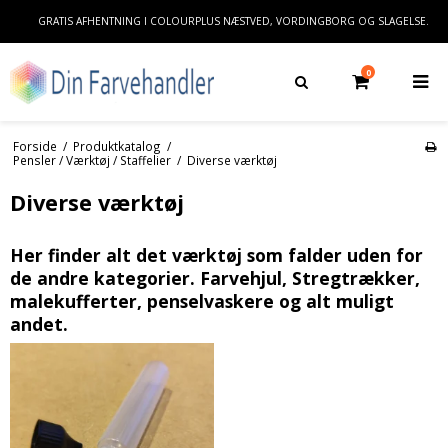
GRATIS AFHENTNING I COLOURPLUS NÆSTVED, VORDINGBORG OG SLAGELSE.
0
Forside
/
Produktkatalog
/
Pensler / Værktøj / Staffelier
/
Diverse værktøj
Diverse værktøj
Her finder alt det værktøj som falder uden for
de andre kategorier. Farvehjul, Stregtrækker,
malekufferter, penselvaskere og alt muligt
andet.